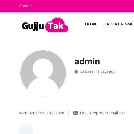
Contact
HOME
ENTERTAINME
Home
Entertainment
admin
Contact
Last seen: 3 days ago
Gallery
Technology
Sports
Member since Jan 7, 2026
topstorypost@gmail.com
Life & Women