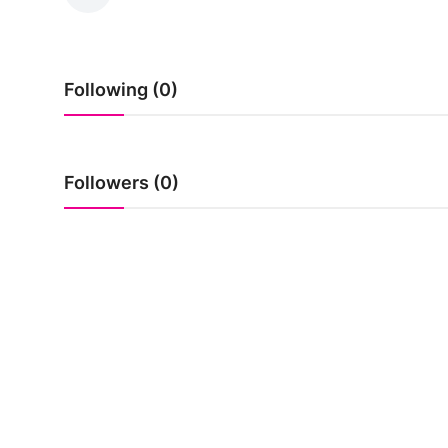
India
Business
Following (0)
Wellness
Style
Followers (0)
Education