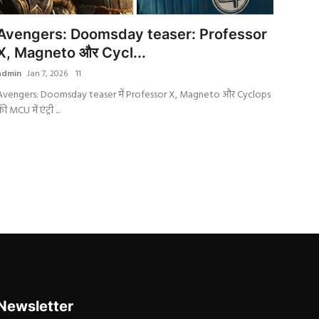
Avengers: Doomsday teaser: Professor
X, Magneto और Cycl...
admin
Jan 7, 2026
11
Avengers: Doomsday teaser में Professor X, Magneto और Cyclops
ी MCU में एंट्री ...
Newsletter