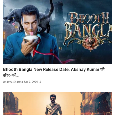
Bhooth Bangla New Release Date: Akshay Kumar की
हॉरर-कॉ...
Ananya Sharma
Jan 8, 2026
2