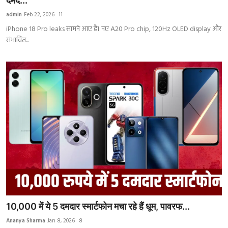
दमद...
India
admin
Feb 22, 2026
11
iPhone 18 Pro leaks सामने आए हैं। नए A20 Pro chip, 120Hz OLED display और
Business
संभावित...
Wellness
Style
Education
10,000 में ये 5 दमदार स्मार्टफोन मचा रहे हैं धूम, पावरफ...
Ananya Sharma
Jan 8, 2026
8