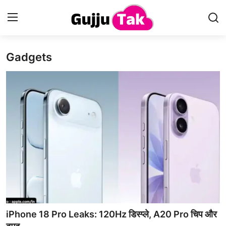
Gadgets
Home
Entertainment
Contact
Gallery
Technology
Sports
Life & Women
iPhone 18 Pro Leaks: 120Hz डिस्प्ले, A20 Pro चिप और