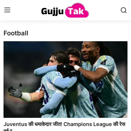
Football
Home
Entertainment
Contact
Gallery
Technology
Sports
Life & Women
Juventus की धमाकेदार जीत! Champions League की रेस