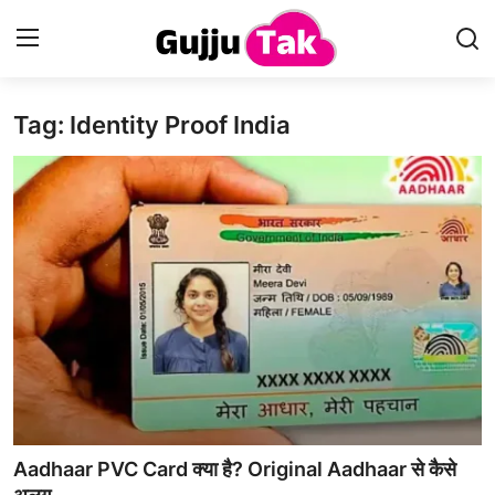
Tag: Identity Proof India
Home
Entertainment
Contact
Gallery
Technology
Sports
Life & Women
Aadhaar PVC Card क्या है? Original Aadhaar से कैसे