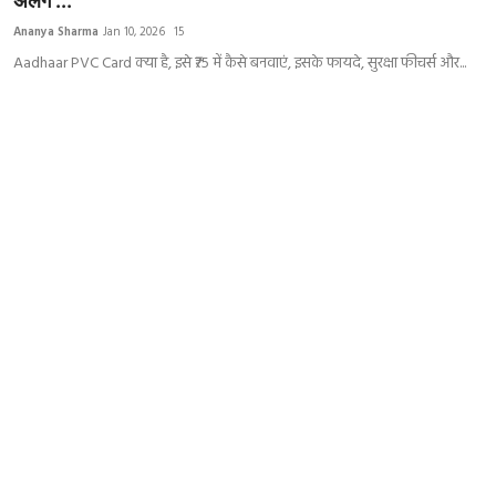
अलग ...
India
Ananya Sharma
Jan 10, 2026
15
Aadhaar PVC Card क्या है, इसे ₹75 में कैसे बनवाएं, इसके फायदे, सुरक्षा फीचर्स और...
Business
Wellness
Style
Education