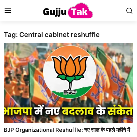
Tag: Central cabinet reshuffle
Home
Entertainment
Contact
Gallery
Technology
Sports
Life & Women
BJP Organizational Reshuffle: नए साल के पहले महीने में