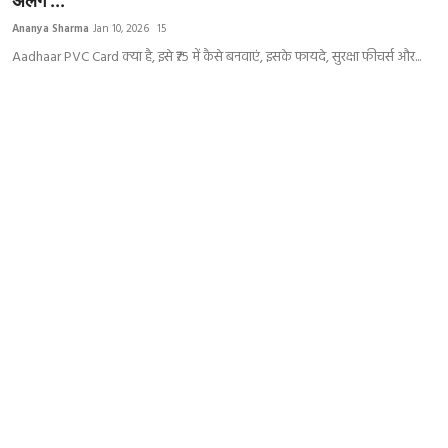
अलग ...
India
Ananya Sharma
Jan 10, 2026
15
Aadhaar PVC Card क्या है, इसे ₹75 में कैसे बनवाएं, इसके फायदे, सुरक्षा फीचर्स और...
Business
Wellness
Style
Education