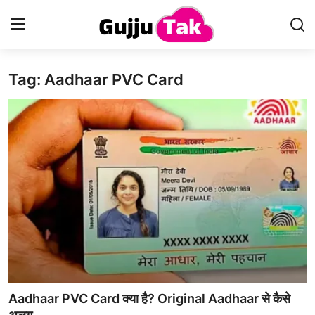
Tag: Aadhaar PVC Card
Home
Entertainment
Contact
Gallery
Technology
Sports
Life & Women
Aadhaar PVC Card क्या है? Original Aadhaar से कैसे