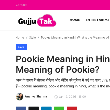
Contact
HOME
ENTERTAINME
Home
Home
Style
Pookie Meaning in Hindi | What is the Meaning of
Entertainment
Style
Contact
Pookie Meaning in Hind
Meaning of Pookie?
Gallery
Technology
आज के समय में सोशल मीडिया और चैटिंग की दुनिया में कई नए शब्द viral 
हैं – pookie meaning, pookie meaning in hindi, what is the
Sports
Ananya Sharma
Jan 12, 2026 - 18:09
Life & Women