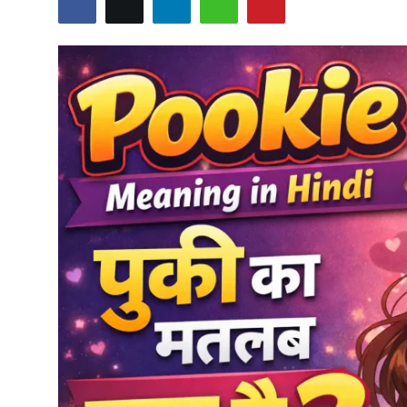
India
Business
Wellness
Style
Education